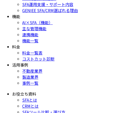
SFA運用支援・サポート内容
GENIEE SFA/CRM選ばれる理由
機能
AI×SFA（機能）
主な管理機能
連携機能
機能一覧
料金
料金一覧表
コストカット診断
活用事例
不動産業界
製造業界
事例一覧
お役立ち資料
SFAとは
CRMとは
SFAツール比較・選び方