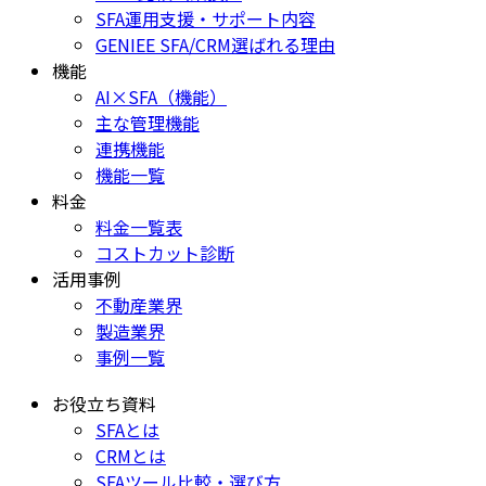
SFA運用支援・サポート内容
GENIEE SFA/CRM選ばれる理由
機能
AI×SFA（機能）
主な管理機能
連携機能
機能一覧
料金
料金一覧表
コストカット診断
活用事例
不動産業界
製造業界
事例一覧
お役立ち資料
SFAとは
CRMとは
SFAツール比較・選び方