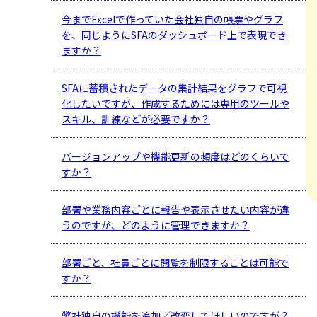
今までExcelで作っていた会社独自の帳票やグラフ
を、同じようにSFAのダッシュボード上で表現でき
ますか？
SFAに蓄積されたデータの集計結果をグラフで可視
化したいですが、作成するためには専用のツールや
スキル、訓練などが必要ですか？
バージョンアップや機能更新の頻度はどのくらいで
すか？
部署や業務内容ごとに報告や表示させたい内容が違
うのですが、どのように管理できますか？
部署ごと、社員ごとに閲覧を制限することは可能で
すか？
弊社独自の機能を追加／改変してほしいのですが？