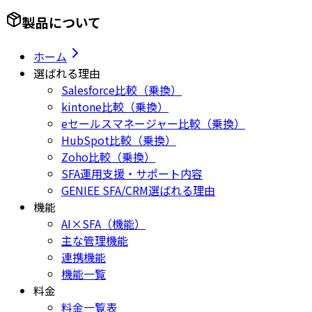
製品について
ホーム
選ばれる理由
Salesforce比較（乗換）
kintone比較（乗換）
eセールスマネージャー比較（乗換）
HubSpot比較（乗換）
Zoho比較（乗換）
SFA運用支援・サポート内容
GENIEE SFA/CRM選ばれる理由
機能
AI×SFA（機能）
主な管理機能
連携機能
機能一覧
料金
料金一覧表