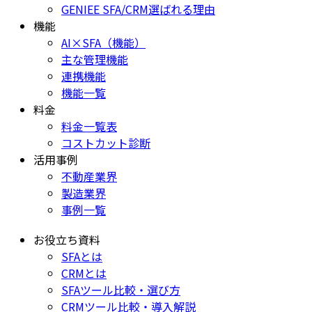
GENIEE SFA/CRM選ばれる理由
機能
AI×SFA（機能）
主な管理機能
連携機能
機能一覧
料金
料金一覧表
コストカット診断
活用事例
不動産業界
製造業界
事例一覧
お役立ち資料
SFAとは
CRMとは
SFAツール比較・選び方
CRMツール比較・導入解説