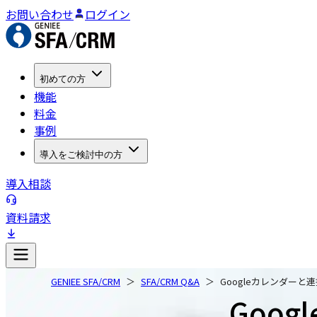
お問い合わせ
ログイン
初めての方
機能
料金
事例
導入をご検討中の方
導入相談
資料請求
GENIEE SFA/CRM
SFA/CRM Q&A
Googleカレンダーと
Goo