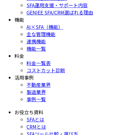
SFA運用支援・サポート内容
GENIEE SFA/CRM選ばれる理由
機能
AI×SFA（機能）
主な管理機能
連携機能
機能一覧
料金
料金一覧表
コストカット診断
活用事例
不動産業界
製造業界
事例一覧
お役立ち資料
SFAとは
CRMとは
SFAツール比較・選び方