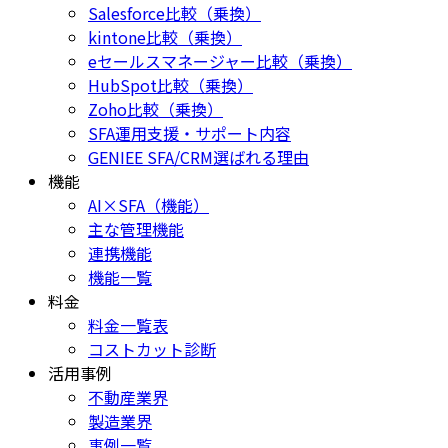
Salesforce比較（乗換）
kintone比較（乗換）
eセールスマネージャー比較（乗換）
HubSpot比較（乗換）
Zoho比較（乗換）
SFA運用支援・サポート内容
GENIEE SFA/CRM選ばれる理由
機能
AI×SFA（機能）
主な管理機能
連携機能
機能一覧
料金
料金一覧表
コストカット診断
活用事例
不動産業界
製造業界
事例一覧