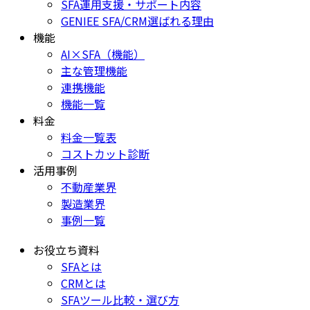
SFA運用支援・サポート内容
GENIEE SFA/CRM選ばれる理由
機能
AI×SFA（機能）
主な管理機能
連携機能
機能一覧
料金
料金一覧表
コストカット診断
活用事例
不動産業界
製造業界
事例一覧
お役立ち資料
SFAとは
CRMとは
SFAツール比較・選び方