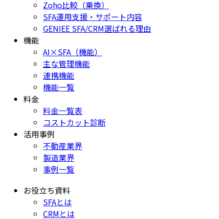
Zoho比較（乗換）
SFA運用支援・サポート内容
GENIEE SFA/CRM選ばれる理由
機能
AI×SFA（機能）
主な管理機能
連携機能
機能一覧
料金
料金一覧表
コストカット診断
活用事例
不動産業界
製造業界
事例一覧
お役立ち資料
SFAとは
CRMとは