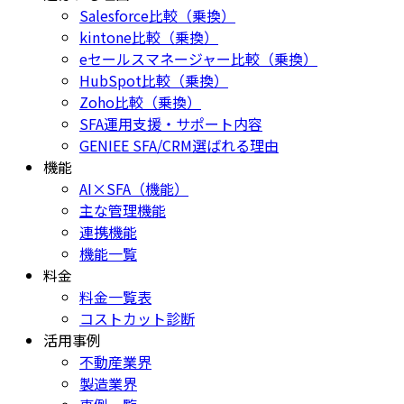
Salesforce比較（乗換）
kintone比較（乗換）
eセールスマネージャー比較（乗換）
HubSpot比較（乗換）
Zoho比較（乗換）
SFA運用支援・サポート内容
GENIEE SFA/CRM選ばれる理由
機能
AI×SFA（機能）
主な管理機能
連携機能
機能一覧
料金
料金一覧表
コストカット診断
活用事例
不動産業界
製造業界