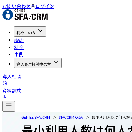
お問い合わせ
ログイン
初めての方
機能
料金
事例
導入をご検討中の方
導入相談
資料請求
GENIEE SFA/CRM
SFA/CRM Q&A
最小利用人数は何人か
最小利用人数は何人