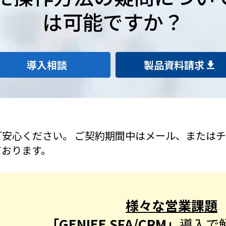
は可能ですか？
導入相談
製品資料請求
ご安心ください。 ご契約期間中はメール、または
ております。
様々な営業課題
「GENIEE SFA/CRM」
導入で