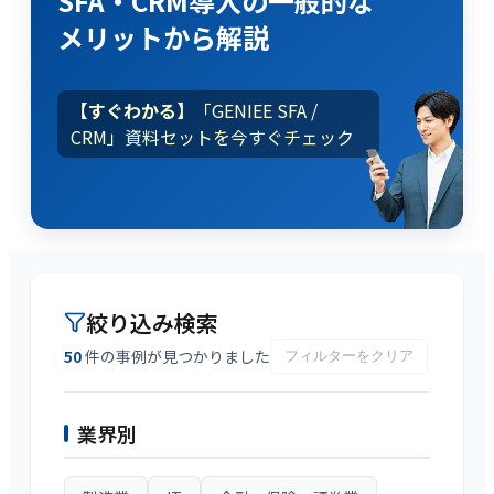
SFA・CRM導入
の
一般的な
メリット
から解説
【すぐわかる】
「GENIEE SFA /
CRM」資料セットを今すぐチェック
絞り込み検索
50
件の事例が見つかりました
フィルターをクリア
業界
別