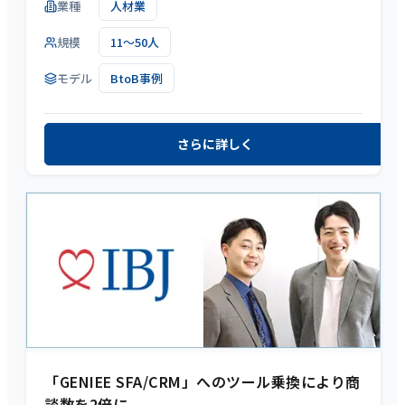
業種
人材業
規模
11～50人
モデル
BtoB事例
さらに詳しく
「GENIEE SFA/CRM」へのツール乗換により商
談数を2倍に