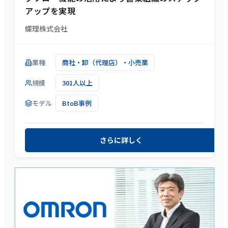
アップを実現
蝶理株式会社
業種
商社・卸（代理店）・小売業
規模
301人以上
モデル
BtoB事例
さらに詳しく