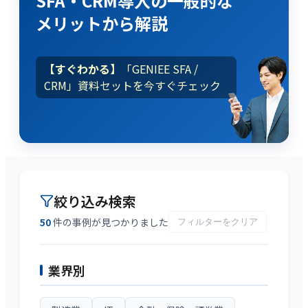
SFA・CRM導入
の
一般的な
メリット
から解説
【すぐわかる】
「GENIEE SFA /
CRM」資料セットを今すぐチェック
絞り込み検索
50
件の事例が見つかりました
フィルターをクリア
業界
別