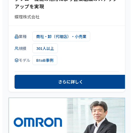
アップを実現
蝶理株式会社
業種
商社・卸（代理店）・小売業
規模
301人以上
モデル
BtoB事例
さらに詳しく