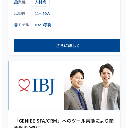
業種
人材業
規模
11～50人
モデル
BtoB事例
さらに詳しく
「GENIEE SFA/CRM」へのツール乗換により商
談数を2倍に