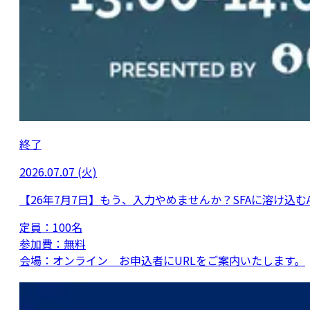
終了
2026.07.07 (火)
【26年7月7日】もう、入力やめませんか？SFAに溶け込むA
定員：
100名
参加費：
無料
会場：
オンライン お申込者にURLをご案内いたします。