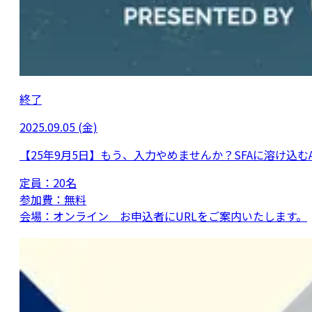
終了
2025.09.05 (金)
【25年9月5日】もう、入力やめませんか？SFAに溶け込むA
定員：
20名
参加費：
無料
会場：
オンライン お申込者にURLをご案内いたします。