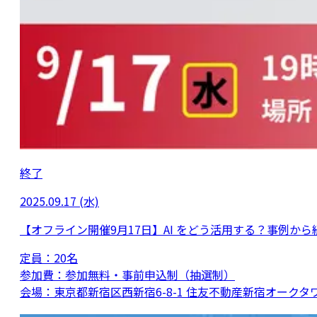
終了
2025.09.17 (水)
【オフライン開催9月17日】AI をどう活用する？事例か
定員：
20名
参加費：
参加無料・事前申込制（抽選制）
会場：
東京都新宿区西新宿6-8-1 住友不動産新宿オークタワ