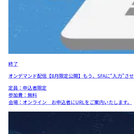
終了
オンデマンド配信【8月限定公開】もう、SFAに“入力”させ
定員：
申込者限定
参加費：
無料
会場：
オンライン お申込者にURLをご案内いたします。