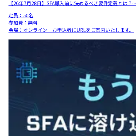
【26年7月28日】SFA導入前に決めるべき要件定義と
定員：
50名
参加費：
無料
会場：
オンライン お申込者にURLをご案内いたします。