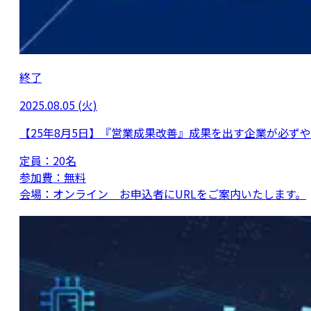
終了
2025.08.05 (火)
【25年8月5日】『営業成果改善』成果を出す企業が必ず
定員：
20名
参加費：
無料
会場：
オンライン お申込者にURLをご案内いたします。