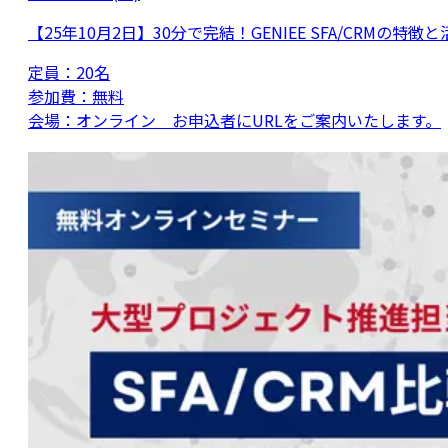
【25年10月2日】30分で完結！GENIEE SFA/CRMの特徴
定員：
20名
参加費：
無料
会場：
オンライン お申込者にURLをご案内いたします。